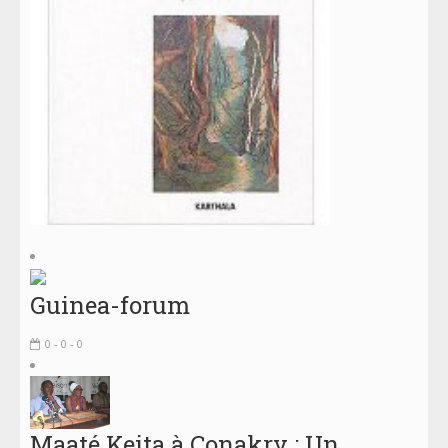
Guinea-forum
0 - 0 - 0
Maaté Keita à Conakry : Un