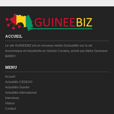
ACCUEIL
Le site GUINEEBIZ est un nouveau média d'actualités sur la vie
économique et industrielle en Guinée Conakry, animé par Alpha Ousmane
BARRY.
MENU
Accueil
Actualités CEDEAO
Actualités Guinée
Actualités International
Interviews
Videos
Contact