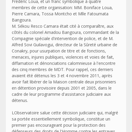
Frédéric Loua, et un franc symbolique à quatre
membres de cette organisation: MM. Boniface Loua,
Pierre Camara, Tossa Montcho et Mlle Fatoumata
Bangoura.
M. Sékou Resco Camara était cité à comparaître, aux
côtés du colonel Amadou Bangoura, commandant de la
Compagnie spéciale d'intervention de police, et de M.
Alfred Sovi Guilavogui, directeur de la Sûreté urbaine de
Conakry, pour usurpation de titre et de fonctions,
menaces, injures publiques, violences et voies de fait,
diffamation et dénonciations calomnieuse à l'encontre
des cinq membres de MDT. Pour rappel, ces derniers
avaient été détenus les 3 et 4 novembre 2011, après
avoir fait libérer de la Maison centrale deux prisonniers
en détention provisoire depuis 2001 et 2005, dans le
cadre de leur programme d'assistance judiciaire aux
détenus.
LObservatoire salue cette décision judiciaire qui, malgré
sa portée essentiellement symbolique, constitue un
premier pas encourageant pour la protection des
défenseurs des droits de l'Homme contre les entraves,